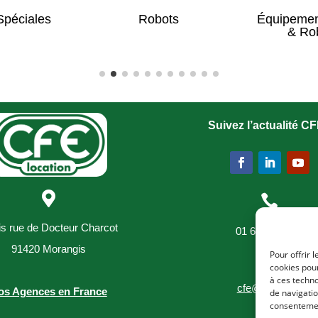
Spéciales
Robots
Équipemen
& Ro
Suivez l’actualité CF


is rue de Docteur Charcot
01 69 34 03 89
91420 Morangis
Pour offrir 

cookies pour
à ces techn
cfe@cfe-loc.fr
os Agences en France
de navigatio
consentement