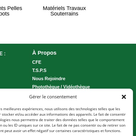
ts Pelles
Matériels Travaux
Vibrofonç
bots
Souterrains
Fora
À Propos
E :
CFE
T.S.P.S
Nous Rejoindre
Photothèque / Vidéothèque
Brochure
Gérer le consentement
___
les meilleures expériences, nous utilisons des technologies telles que les
 stocker et/ou accéder aux informations des appareils. Le fait de consentir
Conditions générales et assurances
ologies nous permettra de traiter des données telles que le comportement
n ou les ID uniques sur ce site. Le fait de ne pas consentir ou de retirer son
Principes généraux de location
 peut avoir un effet négatif sur certaines caractéristiques et fonctions.
Politique de confidentialité