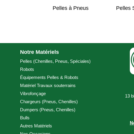
 à Chenilles
Pelles à Pneus
Pelles 
Notre Matériels
Pelles (
Chenilles
,
Pneus
,
Spéciales
)
Robots
Équipements Pelles & Robots
Matériel Travaux souterrains
Vibrofonçage
13 b
Chargeurs (
Pneus
,
Chenilles
)
Dumpers (
Pneus
,
Chenilles
)
Bulls
N
Autres Matériels
Nos Occasions