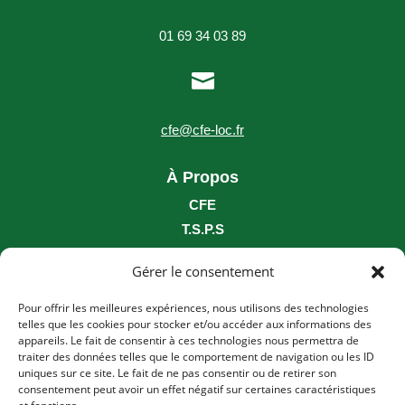
01 69 34 03 89

cfe@cfe-loc.fr
À Propos
CFE
T.S.P.S
Nous Rejoindre
Gérer le consentement
Photothèque / Vidéothèque
Brochure
Pour offrir les meilleures expériences, nous utilisons des technologies
telles que les cookies pour stocker et/ou accéder aux informations des
___
appareils. Le fait de consentir à ces technologies nous permettra de
traiter des données telles que le comportement de navigation ou les ID
uniques sur ce site. Le fait de ne pas consentir ou de retirer son
Conditions générales et assurances
consentement peut avoir un effet négatif sur certaines caractéristiques
Principes généraux de location