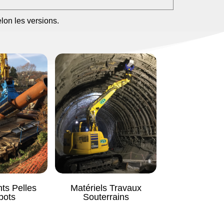
elon les versions.
ts Pelles
Matériels Travaux
Vibrofonç
bots
Souterrains
Fora