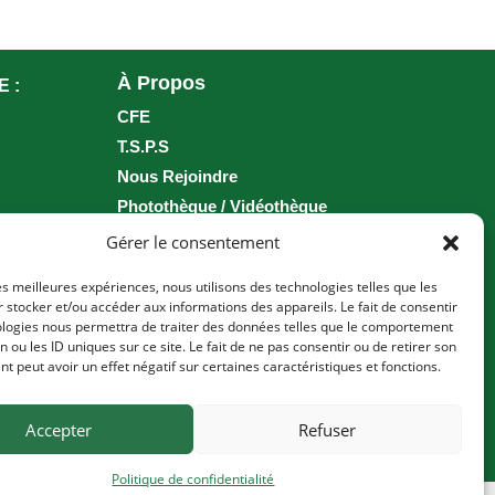
À Propos
E :
CFE
T.S.P.S
Nous Rejoindre
Photothèque / Vidéothèque
Brochure
Gérer le consentement
___
les meilleures expériences, nous utilisons des technologies telles que les
 stocker et/ou accéder aux informations des appareils. Le fait de consentir
Conditions générales et assurances
ologies nous permettra de traiter des données telles que le comportement
n ou les ID uniques sur ce site. Le fait de ne pas consentir ou de retirer son
Principes généraux de location
 peut avoir un effet négatif sur certaines caractéristiques et fonctions.
Politique de confidentialité
Mentions Légales
Accepter
Refuser
Politique de confidentialité