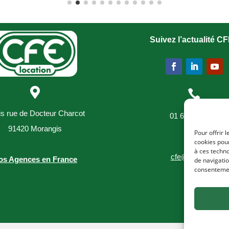
Suivez l’actualité CF


is rue de Docteur Charcot
01 69 34 03 89
91420 Morangis
Pour offrir 

cookies pour
à ces techn
cfe@cfe-loc.fr
os Agences en France
de navigatio
consentement