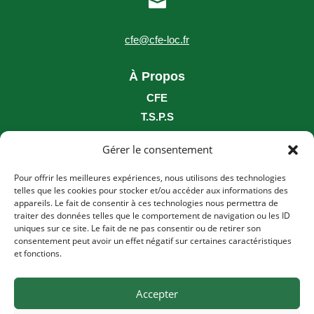

cfe@cfe-loc.fr
À Propos
CFE
T.S.P.S
Nous Rejoindre
Gérer le consentement
Photothèque / Vidéothèque
Brochure
Pour offrir les meilleures expériences, nous utilisons des technologies
telles que les cookies pour stocker et/ou accéder aux informations des
___
appareils. Le fait de consentir à ces technologies nous permettra de
traiter des données telles que le comportement de navigation ou les ID
uniques sur ce site. Le fait de ne pas consentir ou de retirer son
Conditions générales et assurances
consentement peut avoir un effet négatif sur certaines caractéristiques
Principes généraux de location
et fonctions.
Politique de confidentialité
Mentions Légales
Accepter