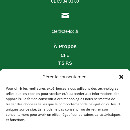
01 69 34 03 89

cfe@cfe-loc.fr
À Propos
CFE
T.S.P.S
Nous Rejoindre
Gérer le consentement
Photothèque / Vidéothèque
Brochure
Pour offrir les meilleures expériences, nous utilisons des technologies
telles que les cookies pour stocker et/ou accéder aux informations des
___
appareils. Le fait de consentir à ces technologies nous permettra de
traiter des données telles que le comportement de navigation ou les ID
uniques sur ce site. Le fait de ne pas consentir ou de retirer son
Conditions générales et assurances
consentement peut avoir un effet négatif sur certaines caractéristiques
Principes généraux de location
et fonctions.
Politique de confidentialité